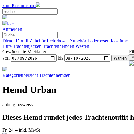
zum Kostümshop
leer
Anmelden
Dirndl
Dirndl Zubehör
Lederhosen Zubehör
Lederhosen
Kostüme
Hüte
Trachtenjacken
Trachtenhemden
Westen
Gewünschte Mietdauer
Fil
von
bis
Kategorieübersicht
Trachtenhemden
Hemd Urban
aubergine/weiss
Dieses Hemd rundet jedes Trachtenoutfit h
Fr. 24.--
inkl. MwSt