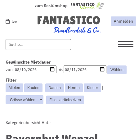
zum Kostümshop
Anmelden
leer
Dirndl
Dirndl Zubehör
Gewünschte Mietdauer
Lederhosen Zubehör
Lederhosen
von
bis
Kostüme
Filter
Hüte
Trachtenjacken
|
|
Trachtenhemden
Westen
|
Kategorieübersicht
Hüte