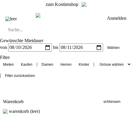
zum Kostümshop
Anmelden
leer
Gewünschte Mietdauer
Dirndl
Dirndl Zubehör
Lederhosen Zubehör
Lederhosen
Kostüme
von
bis
Lederhosen Frauen
Lederhosen Männer
Filter
|
|
|
Warenkorb
warenkorb (leer)