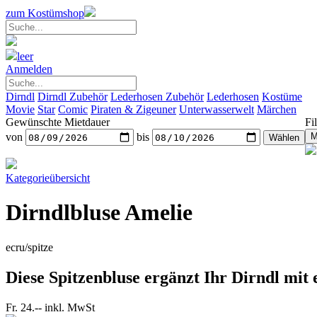
zum Kostümshop
leer
Anmelden
Dirndl
Dirndl Zubehör
Lederhosen Zubehör
Lederhosen
Kostüme
Movie
Star
Comic
Piraten & Zigeuner
Unterwasserwelt
Märchen
Gewünschte Mietdauer
Fil
von
bis
Kategorieübersicht
Dirndlbluse Amelie
ecru/spitze
Diese Spitzenbluse ergänzt Ihr Dirndl mit 
Fr. 24.--
inkl. MwSt