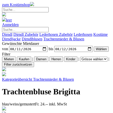
zum Kostümshop
leer
Anmelden
Dirndl
Dirndl Zubehör
Lederhosen Zubehör
Lederhosen
Kostüme
Dirndljacke
Dirndlblusen
Trachtenmieder & Blusen
Gewünschte Mietdauer
von
bis
Filter
|
|
|
Kategorieübersicht
Trachtenmieder & Blusen
Trachtenbluse Brigitta
blau/weiss/gemustert
Fr. 24.--
inkl. MwSt