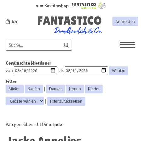
zum Kostümshop
Anmelden
leer
Dirndl
Dirndl Zubehör
Gewünschte Mietdauer
Lederhosen Zubehör
Lederhosen
von
bis
Kostüme
Filter
Dirndljacke
Dirndlblusen
|
|
Trachtenmieder & Blusen
|
Kategorieübersicht
Dirndljacke