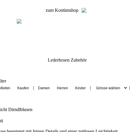
zum Kostümshop
Lederhosen Zubehör
lter
|
|
|
sicht
Dirndlblusen
ti
se begeistert mit feinen Details und einer zeitlosen Leichtigkeit.