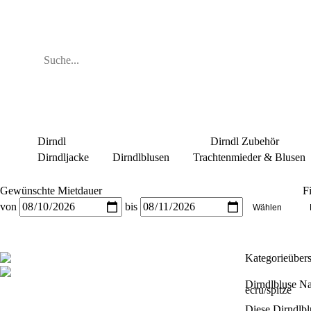
Dirndl
Dirndl Zubehör
Dirndljacke
Dirndlblusen
Trachtenmieder & Blusen
Gewünschte Mietdauer
Fi
von
bis
Kategorieüber
Dirndlbluse Na
ecru/spitze
Diese Dirndlblu