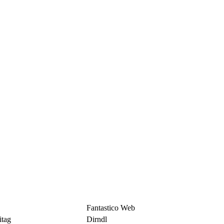
n
Fantastico Web
itag
Dirndl