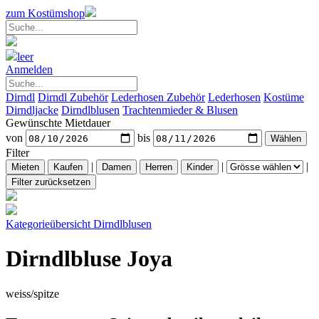
zum Kostümshop
leer
Anmelden
Dirndl
Dirndl Zubehör
Lederhosen Zubehör
Lederhosen
Kostüme
Dirndljacke
Dirndlblusen
Trachtenmieder & Blusen
Gewünschte Mietdauer
von
bis
Filter
|
|
|
Kategorieübersicht
Dirndlblusen
Dirndlbluse Joya
weiss/spitze