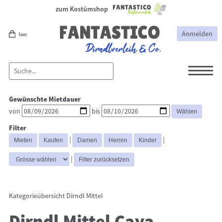
zum Kostümshop
Anmelden
leer
Dirndl
Dirndl Zubehör
Gewünschte Mietdauer
Lederhosen Zubehör
Lederhosen
von
bis
Kostüme
Filter
Dirndl Mittel
Dirndl Lang
Dirndl
|
|
Kurz
|
Kategorieübersicht
Dirndl Mittel