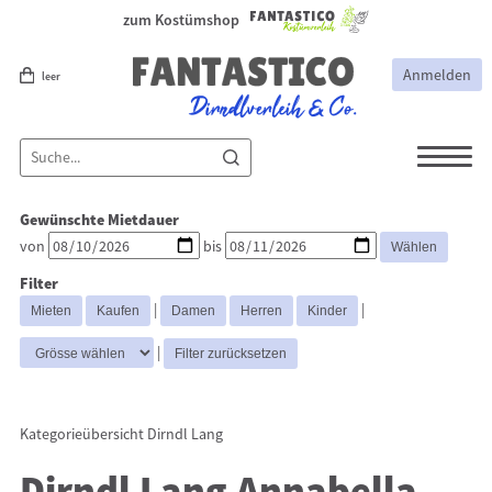
zum Kostümshop
Anmelden
leer
Dirndl
Dirndl Zubehör
Gewünschte Mietdauer
Lederhosen Zubehör
Lederhosen
von
bis
Kostüme
Filter
Dirndl Mittel
Dirndl Lang
Dirndl
|
|
Kurz
|
Kategorieübersicht
Dirndl Lang