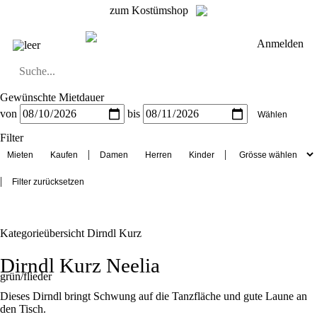
zum Kostümshop
Anmelden
leer
Gewünschte Mietdauer
Dirndl
Dirndl Zubehör
Lederhosen Zubehör
Lederhosen
Kostüme
von
bis
Dirndl Mittel
Dirndl Lang
Dirndl Kurz
Filter
|
|
|
Kategorieübersicht
Dirndl Kurz
Dirndl Kurz Neelia
grün/flieder
Dieses Dirndl bringt Schwung auf die Tanzfläche und gute Laune an
den Tisch.