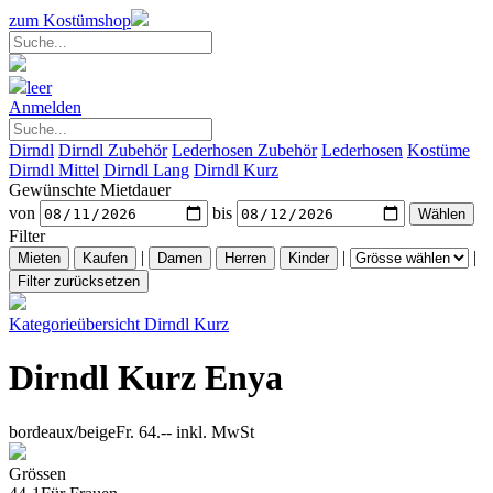
zum Kostümshop
leer
Anmelden
Dirndl
Dirndl Zubehör
Lederhosen Zubehör
Lederhosen
Kostüme
Dirndl Mittel
Dirndl Lang
Dirndl Kurz
Gewünschte Mietdauer
von
bis
Filter
|
|
|
Kategorieübersicht
Dirndl Kurz
Dirndl Kurz Enya
bordeaux/beige
Fr. 64.--
inkl. MwSt
Grössen