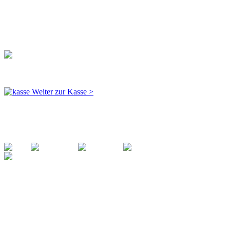
Preis auf Anfrage
Total: Fr. 0.00
inkl. MwSt
Weiter zur Kasse >
Zahlungsmöglichkeiten
Ihr zuverlässiger Partner für alle Arten von Kostümen.
Mit einer breiten Auswahl an Kostümen für jede
Gelegenheit bieten wir hochwertige Verkleidungen für Jung
und Alt. Von historischen Kostümen bis hin zu modernen
Charakteren - wir haben das perfekte Outfit für Ihr
nächstes Event!