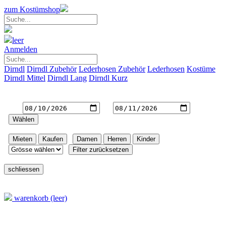
zum Kostümshop
leer
Anmelden
Dirndl
Dirndl Zubehör
Lederhosen Zubehör
Lederhosen
Kostüme
Dirndl Mittel
Dirndl Lang
Dirndl Kurz
Gewünschte Mietdauer
von
bis
Filter
|
|
|
Warenkorb
warenkorb (leer)