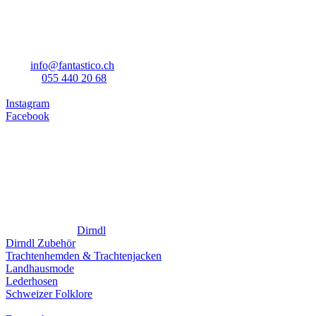
Kontakt
Fantastico GmbH Kostümverleih
Nicole Cavicchiolo
Glarnerstrasse 88
8854 Siebnen
mail:
info@fantastico.ch
telefon:
055 440 20 68
Instagram
Facebook
Öffnungszeiten
Montag bis Freitag
14:00 bis 18:30
Samstag
09:00 bis 16:00
Sonntag
geschlossen
Fantastico Web
Dirndl
Dirndl Zubehör
Trachtenhemden & Trachtenjacken
Landhausmode
Lederhosen
Schweizer Folklore