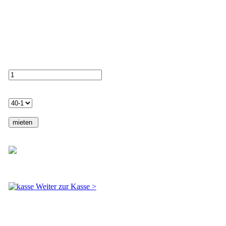
Dirndl Mittel Sonja
Hier können Sie zwischen verschiedenen Varianten wählen.
Menge
Wählen Sie ihre Grösse
Total: Fr. 0.00
inkl. MwSt
Weiter zur Kasse >
Zahlungsmöglichkeiten