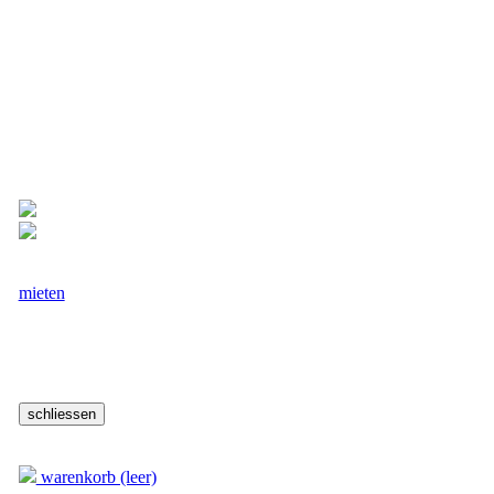
lindengrün/altrosa/Rosen
Elegantes, schlichtes Dirndl für einen
modernen und authentischen
Trachtenstil. Wunderschöne
Blumenstickerei vorne auf dem Mieder.
Fr. 64.--
inkl. MwSt
Grössen
40-1,
Für Frauen
mieten
Lieferzeit:
3 Arbeitstage
Warenkorb
warenkorb (leer)