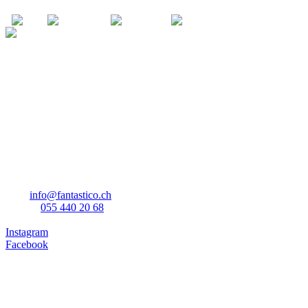
Ihr zuverlässiger Partner für alle Arten von Kostümen.
Mit einer breiten Auswahl an Kostümen für jede
Gelegenheit bieten wir hochwertige Verkleidungen für Jung
und Alt. Von historischen Kostümen bis hin zu modernen
Charakteren - wir haben das perfekte Outfit für Ihr
nächstes Event!
Kontakt
Fantastico GmbH Kostümverleih
Nicole Cavicchiolo
Glarnerstrasse 88
8854 Siebnen
mail:
info@fantastico.ch
telefon:
055 440 20 68
Instagram
Facebook
Öffnungszeiten
Montag bis Freitag
14:00 bis 18:30
Samstag
09:00 bis 16:00